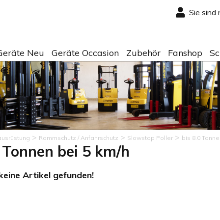
Sie sind
Geräte Neu
Geräte Occasion
Zubehör
Fanshop
Sc
>
>
>
ausrüstung
Rammschutz / Anfahrschutz
Slowstop Poller
bis 8.0 Tonne
0 Tonnen bei 5 km/h
eine Artikel gefunden!