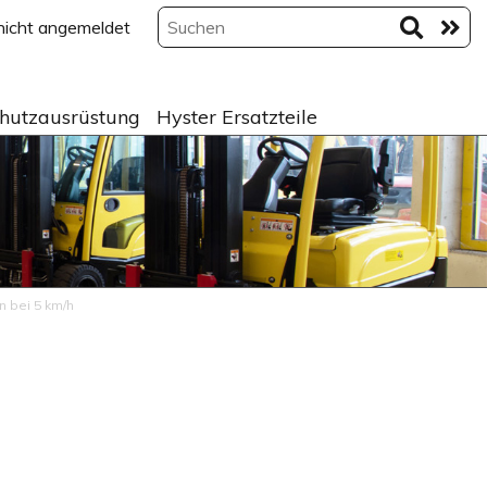
 nicht angemeldet
hutzausrüstung
Hyster Ersatzteile
n bei 5 km/h