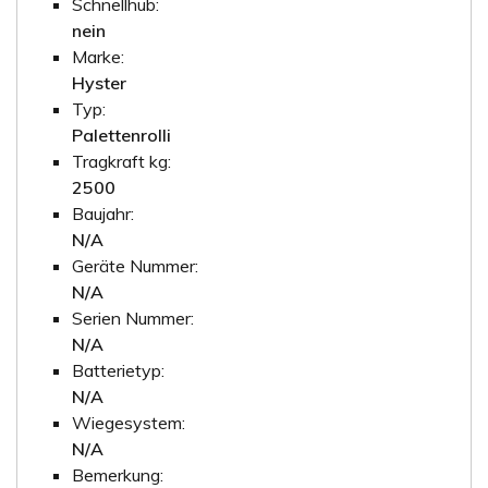
Schnellhub:
nein
Marke:
Hyster
Typ:
Palettenrolli
Tragkraft kg:
2500
Baujahr:
N/A
Geräte Nummer:
N/A
Serien Nummer:
N/A
Batterietyp:
N/A
Wiegesystem:
N/A
Bemerkung: