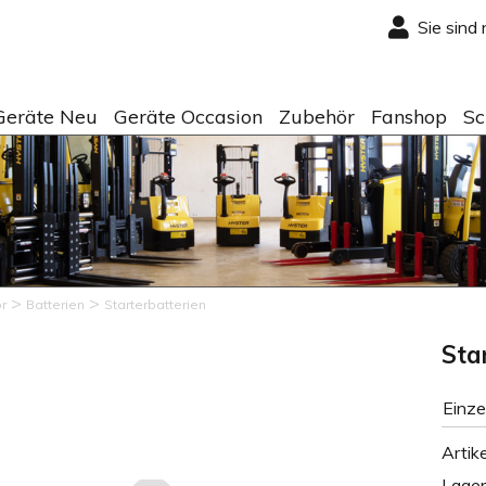
Sie sind
Geräte Neu
Geräte Occasion
Zubehör
Fanshop
Sc
>
>
r
Batterien
Starterbatterien
Sta
Einze
Artike
Lage