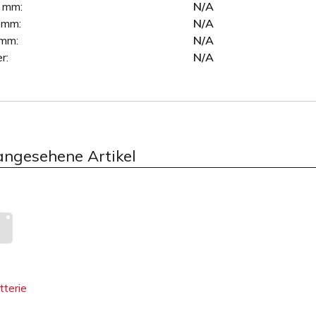
 mm:
N/A
 mm:
N/A
mm:
N/A
r:
N/A
angesehene Artikel
tterie