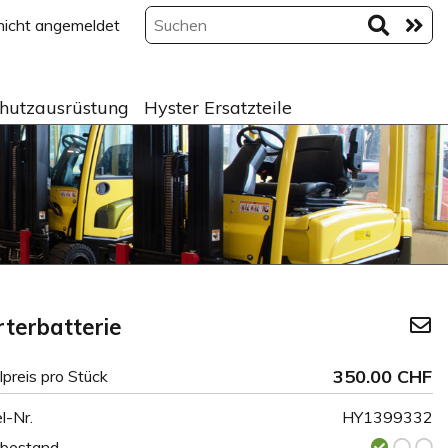
 nicht angemeldet
hutzausrüstung
Hyster Ersatzteile
rterbatterie
350.00 CHF
lpreis pro Stück
l-Nr.
HY1399332
rbestand