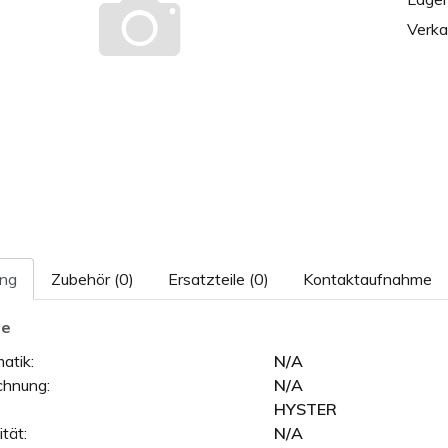
Verka
ung
Zubehör (0)
Ersatzteile (0)
Kontaktaufnahme
le
atik:
N/A
chnung:
N/A
HYSTER
tät:
N/A