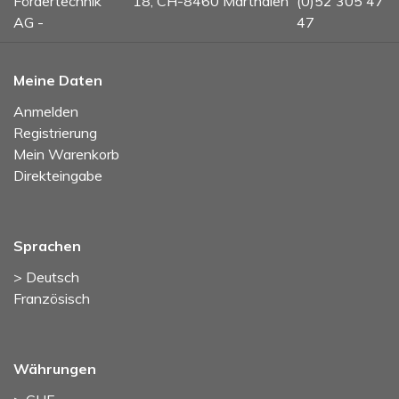
Fördertechnik
18, CH-8460 Marthalen
(0)52 305 47
AG -
47
Meine Daten
Anmelden
Registrierung
Mein Warenkorb
Direkteingabe
Sprachen
> Deutsch
Französisch
Währungen