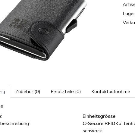
Artike
Lage
Verka
ung
Zubehör (0)
Ersatzteile (0)
Kontaktaufnahme
le
:
Einheitsgrösse
lbeschreibung:
C-Secure RFIDKartenh
schwarz