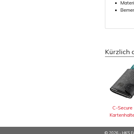
Materi
Bemer
Kürzlich 
C-Secure
Kartenhalt
© 2026 - HKS F