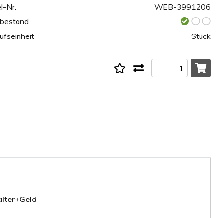
l-Nr.
WEB-3991206
rbestand
ufseinheit
Stück
alter+Geld