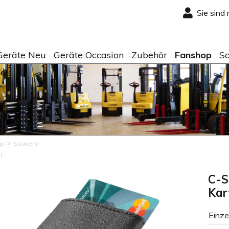
Sie sind
Geräte Neu
Geräte Occasion
Zubehör
Fanshop
Sc
>
op
Souvenir
l
C-S
Kar
Einze