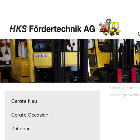
>
SHOP
Fansh
Vorheriger Artike
Geräte Neu
Geräte Occasion
Zubehör