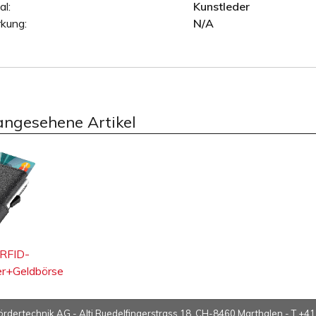
al:
Kunstleder
kung:
N/A
angesehene Artikel
 RFID-
er+Geldbörse
ördertechnik AG -
Alti Ruedelfingerstrass 18, CH-8460 Marthalen
- T +41