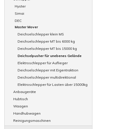
Hyster
Simai
DEC
Master Mover
Deichselschlepper klein MS
Deichselschlepper MT bis 6000 kg
Deichselschlepper MT bis 15000 kg
Deichselpusher für unebenes Gelände
Elektroschlepper für Auflieger
Deichselschlepper mit Eigentraktion
Deichselschlepper multidirektional
Elektroschlepper für Lasten über 15000kg
Anbaugeräte
Hubtisch
Waagen
Handhubwagen
Reinigungsmaschinen