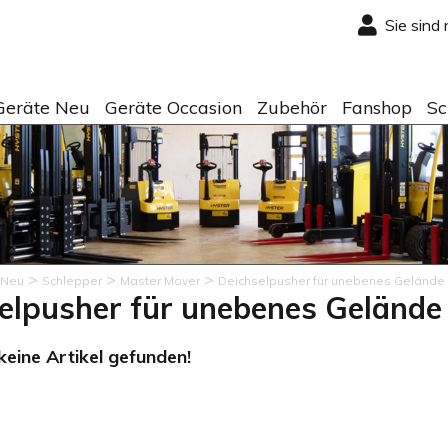
Sie sind
Geräte Neu
Geräte Occasion
Zubehör
Fanshop
Sc
>
>
>
 Neu
Schlepper
Master Mover
Deichselpusher für unebenes Gelände
elpusher für unebenes Gelände
eine Artikel gefunden!