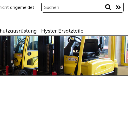
 nicht angemeldet
hutzausrüstung
Hyster Ersatzteile