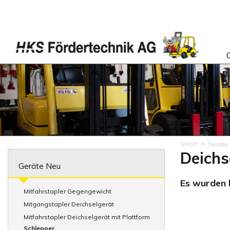
>
SHOP
Geräte
Deichs
Geräte Neu
Es wurden k
Mitfahrstapler Gegengewicht
Mitgangstapler Deichselgerät
Mitfahrstapler Deichselgerät mit Plattform
Schlepper