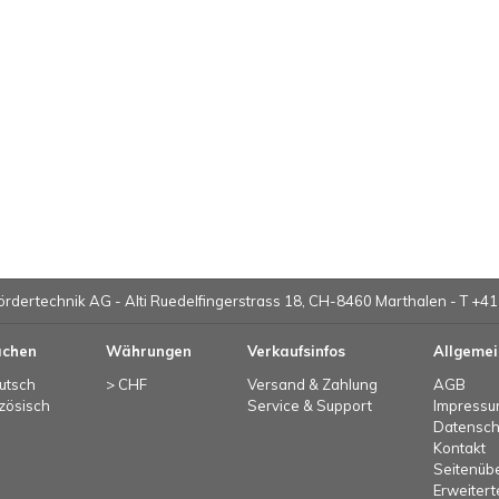
ördertechnik AG -
Alti Ruedelfingerstrass 18, CH-8460 Marthalen
- T +41
achen
Währungen
Verkaufsinfos
Allgemei
utsch
> CHF
Versand & Zahlung
AGB
zösisch
Service & Support
Impress
Datensch
Kontakt
Seitenübe
Erweiter