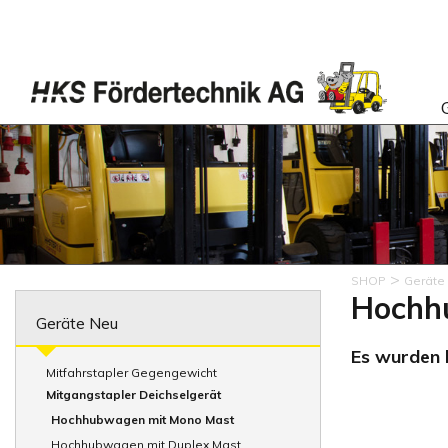
>
SHOP
Geräte
Hochh
Geräte Neu
Es wurden k
Mitfahrstapler Gegengewicht
Mitgangstapler Deichselgerät
Hochhubwagen mit Mono Mast
Hochhubwagen mit Duplex Mast