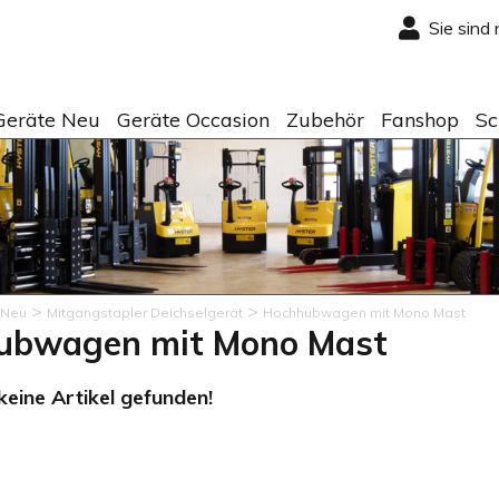
Sie sind
Geräte Neu
Geräte Occasion
Zubehör
Fanshop
Sc
>
>
 Neu
Mitgangstapler Deichselgerät
Hochhubwagen mit Mono Mast
ubwagen mit Mono Mast
eine Artikel gefunden!