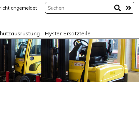
 nicht angemeldet
hutzausrüstung
Hyster Ersatzteile