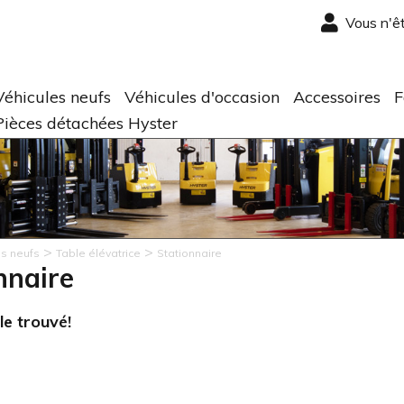
Vous n'ê
Véhicules neufs
Véhicules d'occasion
Accessoires
F
Pièces détachées Hyster
>
>
es neufs
Table élévatrice
Stationnaire
nnaire
le trouvé!