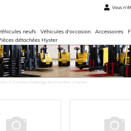
Vous n'ê
Véhicules neufs
Véhicules d'occasion
Accessoires
F
Pièces détachées Hyster
>
>
ires
Fourches / Rallonge des Fourches
Hyster