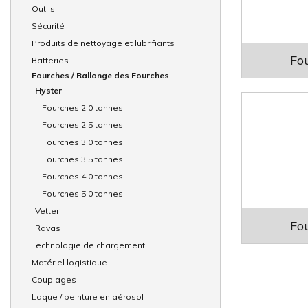
Outils
Sécurité
Produits de nettoyage et lubrifiants
Fou
Batteries
Fourches / Rallonge des Fourches
Hyster
Fourches 2.0 tonnes
Fourches 2.5 tonnes
Fourches 3.0 tonnes
Fourches 3.5 tonnes
Fourches 4.0 tonnes
Fourches 5.0 tonnes
Vetter
Fou
Ravas
Technologie de chargement
Matériel logistique
Couplages
Laque / peinture en aérosol